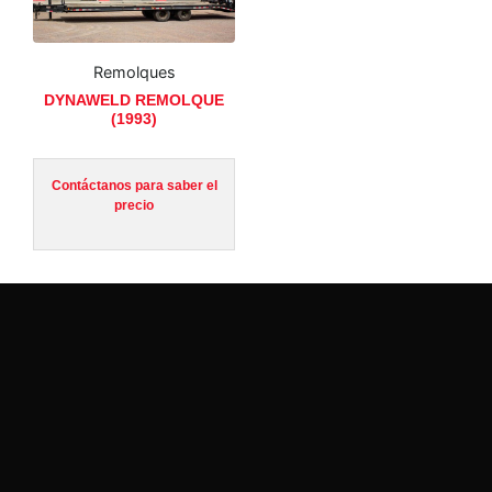
Remolques
DYNAWELD REMOLQUE
(1993)
Contáctanos para saber el
precio