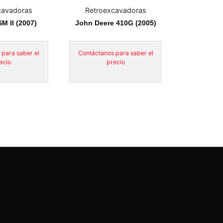
cavadoras
Retroexcavadoras
M II (2007)
John Deere 410G (2005)
 para saber el
Contáctanos para saber el
ecio
precio