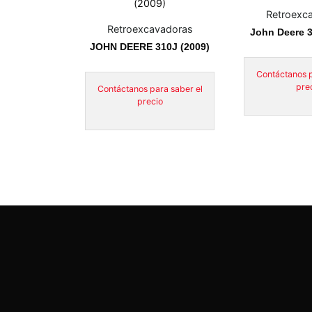
Retroexc
Retroexcavadoras
John Deere 3
JOHN DEERE 310J (2009)
Contáctanos p
pre
Contáctanos para saber el
precio