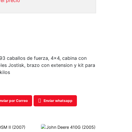
el precio
93 caballos de fuerza, 4×4, cabina con
les Jostisk, brazo con extension y kit para
kilos
nviar por Correo
Enviar whatsapp