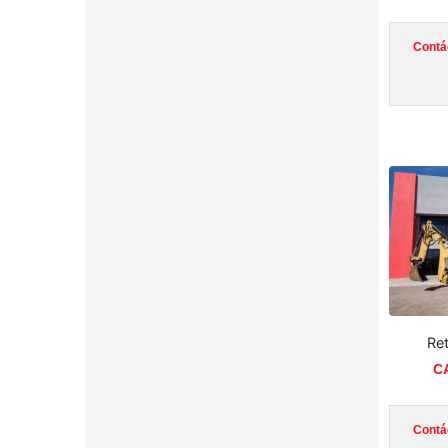
Contá
Re
CA
Contá