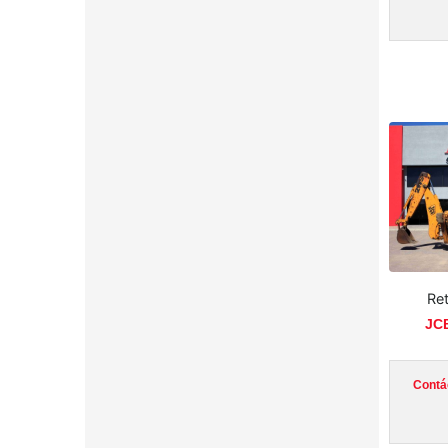
Re
JCB
Contá