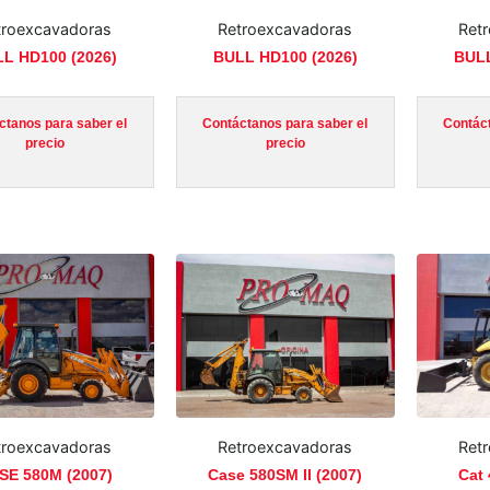
troexcavadoras
Retroexcavadoras
Ret
L HD100 (2026)
BULL HD100 (2026)
BULL
ctanos para saber el
Contáctanos para saber el
Contáct
precio
precio
troexcavadoras
Retroexcavadoras
Ret
SE 580M (2007)
Case 580SM II (2007)
Cat 