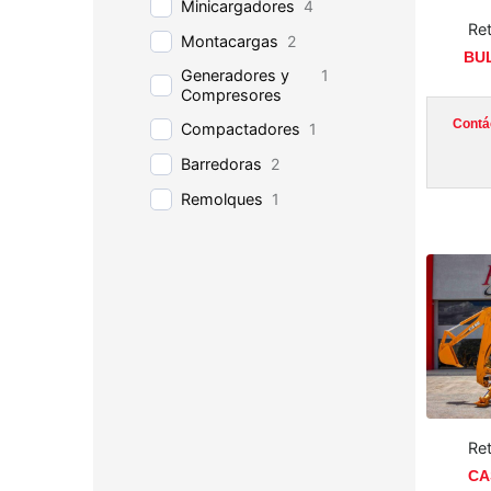
Minicargadores
4
Re
Montacargas
2
BUL
Generadores y
1
Compresores
Contá
Compactadores
1
Barredoras
2
Remolques
1
Re
CA