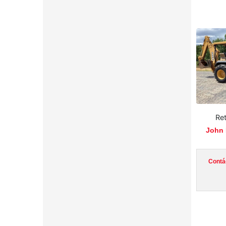
Re
John 
Contá