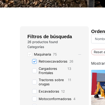
Orden
Filtros de búsqueda
26
productos found
Categorías
Reset a
Maquinaria
75
Retroexcavadoras
26
Mostran
Cargadores
13
Frontales
Tractores sobre
11
orugas
Excavadoras
12
Motoconformadoras
4